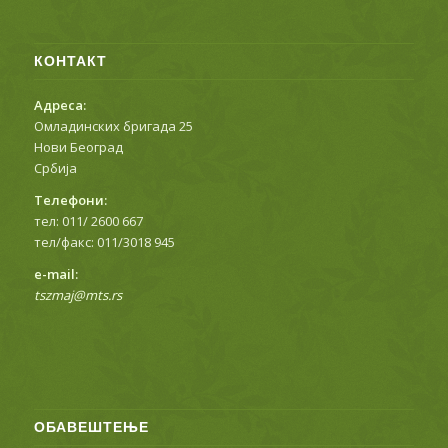
tszmaj@mts.rs
ОБАВЕШТЕЊЕ
Обавештење о почетку школске 2025/2026. године
26. август 2025. - 17:46
ОДЛУКА О РАДУ ШКОЛА ОД 4. АПРИЛА 2022.
1. април 2022. - 12:17
ОДЛУКА ТИМА 24.3.2022
25. март 2022. - 13:54
ARCHIVE