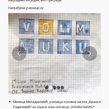
наградимо не један, већ три рада.
Награђени ученици су:
Next
1
2
3
4
5
Милица Миладиновић, ученица основне школе „Бранко
Радичевић“ из Оџака, њен слоган је „VOLiMo NaUKU“
Срна Чоловић, ученица основне школе „Вожд
Карађорђе“ из Алексинца, њен слоган је ,,VOLiMo SrPSKI
PRaVOPIS“
Василије Милентијевић, ученик основне школе