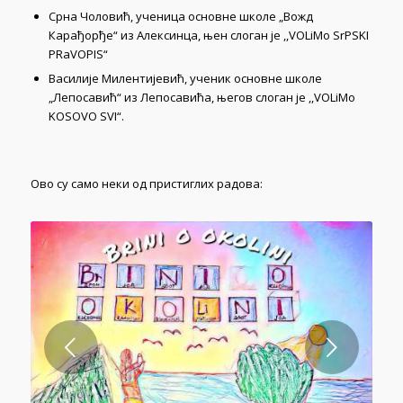
„Лепосавић“ из Лепосавића, његов слоган је ,,VOLiMo
KOSOVO SVI“.
Ово су само неки од пристиглих радова:
Next
1
2
3
4
5
6
7
8
9
10
11
12
13
14
15
16
17
18
1
24
25
26
27
28
29
30
31
32
33
34
35
36
37
38
39
40
41
4
47
48
49
50
51
52
53
54
55
56
57
58
59
60
61
62
63
64
6
70
71
72
73
74
75
76
77
78
79
80