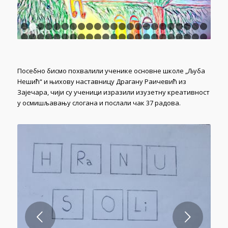
Посебно бисмо похвалили ученике основне школе „Љуба
Нешић“ и њихову наставницу Драгану Раичевић из
Зајечара, чији су ученици изразили изузетну креативност
у осмишљавању слогана и послали чак 37 радова.
Next
1
2
3
4
5
6
7
8
9
10
11
12
13
14
15
16
17
18
1
24
25
26
27
28
29
30
31
32
33
34
35
36
37