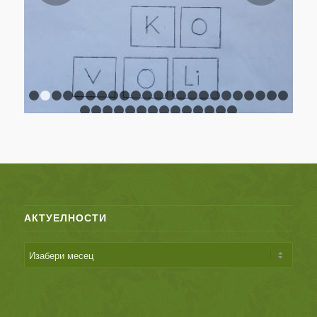
АКТУЕЛНОСТИ
КОНТАКТ
Адреса:
Омладинских бригада 25
Нови Београд
Србија
Телефони:
тел: 011/ 2600 667
тел/факс: 011/3018 945
е-mail: