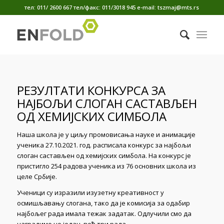
тел: 011/ 2600 667 тел/факс: 011/3018 945 е-mail: tszmaj@mts.rs
РЕЗУЛТАТИ КОНКУРСА
ЗА
НАЈБОЉИ СЛОГАН САСТАВЉЕН
ОД ХЕМИЈСКИХ СИМБОЛА
Наша школа је у циљу промовисања науке и анимације
ученика 27.10.2021. год. расписала конкурс за најбољи
слоган састављен од хемијских симбола. На конкурс је
пристигло 254 радова ученика из 76 основних школа из
целе Србије.
Ученици су изразили изузетну креативност у
осмишљавању слогана, тако да је комисија за одабир
најбољег рада имала тежак задатак. Одлучили смо да