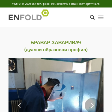
тел: 011/ 2600 667 тел/факс: 011/3018 945 е-mail: tszmaj@mts.rs
БРАВАР ЗАВАРИВАЧ
(дуални образовни профил)
Next