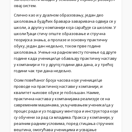
овај систем.
Слично као и у дуалном образовању, један део
школовања бу­дућих бравара-заваривача одвија се у
школи, а други у компанији која сарађује са школом. У
школи ђаци стичу опште образовање и стручна
теоријска знања, а пролазе и основну практичну
обуку, један дан недељно, током прве године
школовања. Учење на радном месту почиње од друге
године када ученици/це обављају практичну наставу
у компанији и то у другој години два дана, а у трећој
години чак три дана недељно.
Осим повећаног броја часова које ученици/це
проводе на практичној настави у компанији, и
квалитет њихове обуке је по­бољшан. Наиме,
практична настава у компанијама реализује се на
савременим машинама, укључивањем ученика/ца у
процес рада и уз подршку ментора и инструктора који
су обучени за рад са младима. Пракса у компанији, у
реалним радним условима, поред стицања стручних
вештина, омогућава ученицима и усва­јање