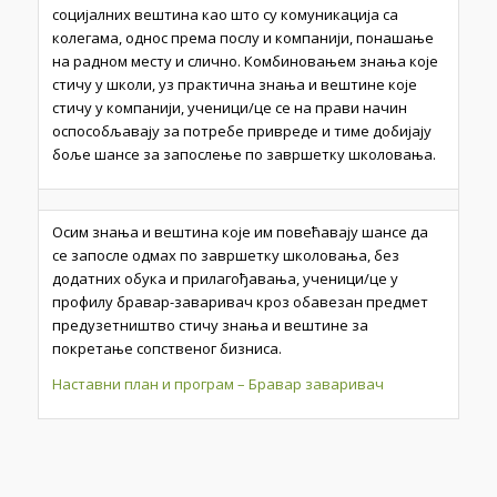
социјалних вештина као што су комуникација са
колегама, однос према послу и компанији, понашање
на радном месту и слично. Комбиновањем знања које
стичу у школи, уз практична знања и вештине које
стичу у компанији, ученици/це се на прави начин
оспособљавају за потребе привреде и тиме добијају
боље шансе за запослење по завршетку школовања.
Осим знања и вештина које им повећавају шансе да
се запосле одмах по завршетку школовања, без
додатних обука и прилаго­ђавања, ученици/це у
профилу бравар-заваривач кроз обавезан предмет
предузетништво стичу знања и вештине за
покретање сопственог бизниса.
Наставни план и програм – Бравар заваривач