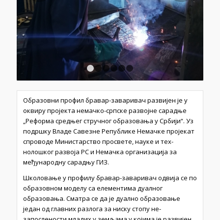
1
2
3
4
5
6
Образовни профил бравар-заваривач развијен је у
оквиру пројекта немачко-српске развојне сарадње
„Реформа средњег стручног образовања у Србији“. Уз
подршку Владе Савезне Републике Немачке пројекат
спроводе Министарство просвете, науке и тех­
нолошког развоја РС и Немачка организација за
међународну сарадњу ГИЗ.
Школовање у профилу бравар-заваривач одвија се по
образовном моделу са елементима дуалног
образовања. Сматра се да је дуално образовање
један од главних разлога за ниску стопу не­
запослености младих у земљама у којима је развијен