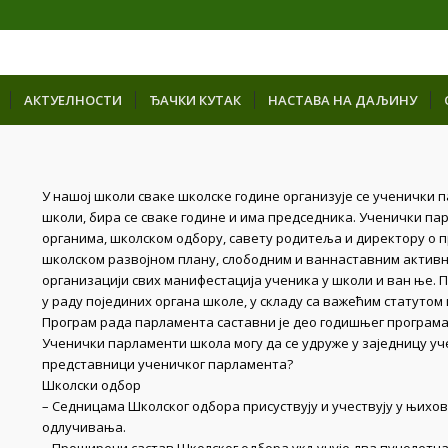
АКТУЕЛНОСТИ
ЂАЧКИ КУТАК
НАСТАВА НА ДАЉИНУ
У нашој школи сваке школске године организује се ученички 
школи, бира се сваке године и има председника. Ученички па
органима, школском одбору, савету родитеља и директору о
школском развојном плану, слободним и ваннаставним активн
организацији свих манифестација ученика у школи и ван ње.
у раду појединих органа школе, у складу са важећим статутом
Програм рада парламента саставни је део годишњег програма
Ученички парламенти школа могу да се удруже у заједницу уч
представници ученичког парламента?
Школски одбор
– Седницама Школског одбора присуствују и учествују у њихо
одлучивања.