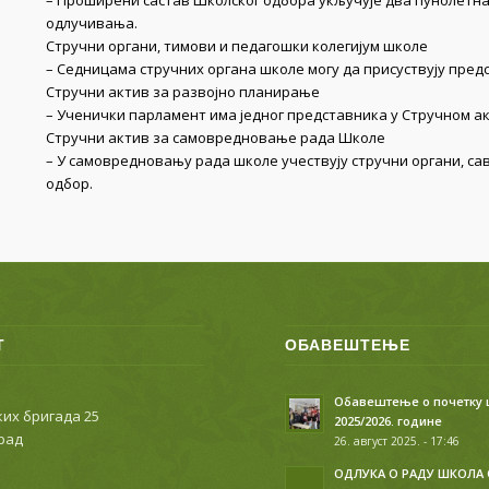
– Проширени састав Школског одбора укључује два пунолетна
одлучивања.
Стручни органи, тимови и педагошки колегијум школе
– Седницама стручних органа школе могу да присуствују пре
Стручни актив за развојно планирање
– Ученички парламент има једног представника у Стручном а
Стручни актив за самовредновање рада Школе
– У самовредновању рада школе учествују стручни органи, са
одбор.
Т
ОБАВЕШТЕЊЕ
Обавештење о почетку
их бригада 25
2025/2026. године
рад
26. август 2025. - 17:46
ОДЛУКА О РАДУ ШКОЛА 