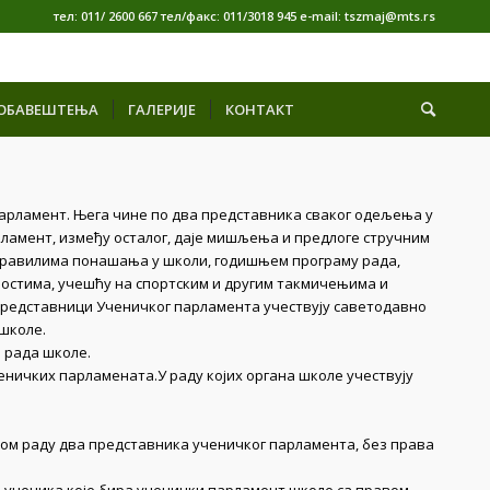
тел: 011/ 2600 667 тел/факс: 011/3018 945 е-mail: tszmaj@mts.rs
ОБАВЕШТЕЊА
ГАЛЕРИЈЕ
КОНТАКТ
парламент. Њега чине по два представника сваког одељења у
рламент, између осталог, даје мишљења и предлоге стручним
 правилима понашања у школи, годишњем програму рада,
остима, учешћу на спортским и другим такмичењима и
 Представници Ученичког парламента учествују саветодавно
 школе.
 рада школе.
еничких парламената.У раду којих органа школе учествују
вом раду два представника ученичког парламента, без права