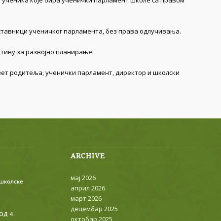
 ученика које бира ученички парламент школе са правом
дставници ученичког парламента, без права одлучивања.
ктиву за развојно планирање.
вет родитеља, ученички парламент, директор и школски
ARCHIVE
мај 2026
 школске
април 2026
март 2026
децембар 2025
ОД 4.
октобар 2025