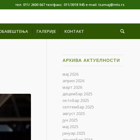
тел: 011/ 2600 667 тел/факс: 011/3018 945 е-mail: tszmaj@mts.rs
ОБАВЕШТЕЊА
ГАЛЕРИЈЕ
КОНТАКТ
АРХИВА АКТУЕЛНОСТИ
мај 2026
април 2026
март 2026
децембар 2025
октобар 2025
септембар 2025
август 2025
јун 2025
мај 2025
јануар 2025
децембар 2024