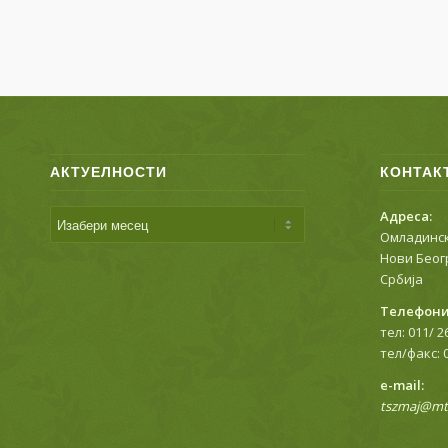
АКТУЕЛНОСТИ
КОНТАК
Адреса:
Омладинск
Нови Беог
Србија
Телефони
тел: 011/ 2
тел/факс: 
е-mail:
tszmaj@mts