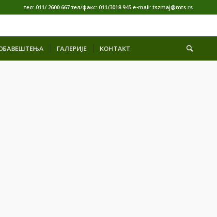
тел: 011/ 2600 667 тел/факс: 011/3018 945 е-mail: tszmaj@mts.rs
ОБАВЕШТЕЊА
ГАЛЕРИЈЕ
КОНТАКТ