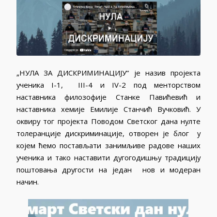
„НУЛА ЗА ДИСКРИМИНАЦИЈУ“ је назив пројекта
ученика I-1, III-4 и IV-2 под менторством
наставника филозофије Станке Павићевић и
наставника хемије Емилије Станчић Вучковић. У
оквиру тог пројекта Поводом Светског дана нулте
толеранције дискриминације, отворен је блог у
којем ћемо постављати занимљиве радове наших
ученика и тако наставити дугогодишњу традицију
поштовања другости на један нов и модеран
начин.