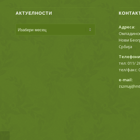
АКТУЕЛНОСТИ
КОНТАК
Адреса:
Омладинск
Нови Беог
Србија
Телефони
тел: 011/ 2
тел/факс: 
е-mail:
tszmaj@mts