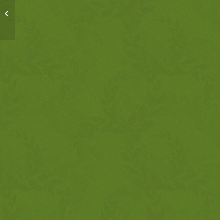
Семинар
„Конструктивна
комуникација у...