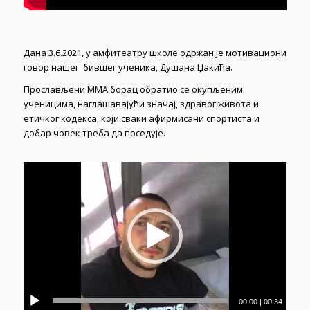
Дана 3.6.2021, у амфитеатру школе одржан је мотивациони
говор нашег бившег ученика, Душана Џакића.
Прослављени ММА борац обратио се окупљеним
ученицима, наглашавајући значај, здравог живота и
етичког кодекса, који сваки афирмисани спортиста и
добар човек треба да поседује.
00:00
|
00:34