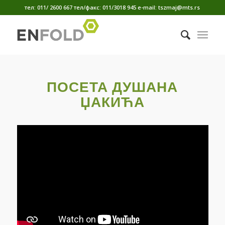
тел: 011/ 2600 667 тел/факс: 011/3018 945 е-mail: tszmaj@mts.rs
ПОСЕТА ДУШАНА
ЏАКИЋА