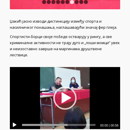
1
2
3
4
5
6
7
8
9
10
Џакић јасно изводи дистинкцију између спорта и
насилничког понашања, наглашавајући значај фер плеја.
Спортисти-борци своје победе остварују у рингу, а све
криминалне активности не трају дуго и „лоши момци“ увек
и неизоставно заврше на маргинама друштвене
лествице.
00:00
|
00:58