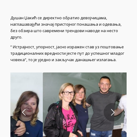
Душан Џакић се директно обратио девојчицама,
наглашавајући значај пристојног понашања и одевања,
без обзира што савремени трендови наводе на несто
друго.
“ Истрајност, упорност, јасно изражен став уз поштовање
традиционалних вредности јесте пут до успешног младог
човека“, то је уједно и закључак данашњег излагања.
Next