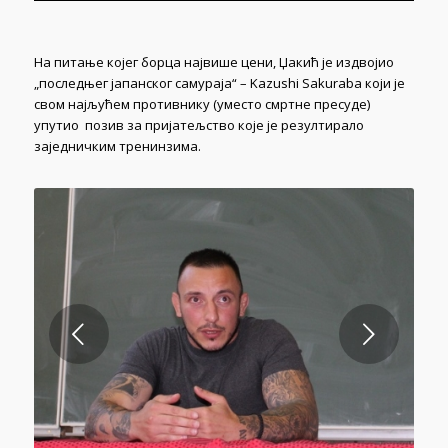
На питање којег борца највише цени, Џакић је издвојио
„последњег јапанског самураја“ – Kazushi Sakuraba који је
свом најљућем противнику (уместо смртне пресуде)
упутио позив за пријатељство које је резултирало
заједничким тренинзима.
Next