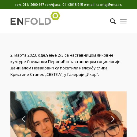
тел: 011/ 2600 667 тел/факс: 011/3018 945 е-mail: tszmaj@mts.rs
2. марта 2023. одељење 2/3 са наставницом ликовне
културе Снежаном Перовић и наставницом социологије
Данијелом Новаковић су посетили изложбу слика
Kристине Станек „СВЕТЛА“, у Галерији „Икар“.
Next