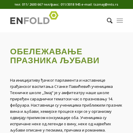
тел: 011/ 2600 667 тел/факс: 011/3018 945 е-mail: tszmaj@mts.rs
ОБЕЛЕЖАВАЊЕ
ПРАЗНИКА ЉУБАВИ
На иницијативу ђачког парламента и наставнице
грађанског васпитања Станке Павићевић ученицима
Техничке школе „Змај“ је у амфитеатру наше школе
приређен сараднички тематски час о празновању 14.
фебруара. Наставници су ученицима приближили празник
вина и љубави, хемијске процесе који се у организму
одвијају приликом конзумације оба. Ученицима су
испричане неке од легенди о вину, неке од највећих
љубави описане у песмама, причама и романима.