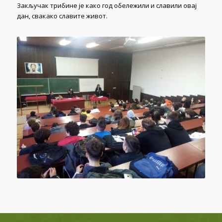
Закључак трибине је како год обележили и славили овај
дан, свакако славите живот.