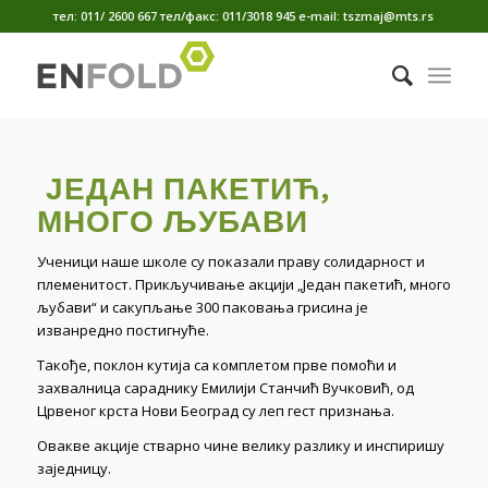
тел: 011/ 2600 667 тел/факс: 011/3018 945 е-mail: tszmaj@mts.rs
ЈЕДАН ПАКЕТИЋ,
МНОГО ЉУБАВИ
Ученици наше школе су показали праву солидарност и
племенитост. Прикључивање акцији „Један пакетић, много
љубави“ и сакупљање 300 паковања грисина је
изванредно постигнуће.
Такође, поклон кутија са комплетом прве помоћи и
захвалница сараднику Емилији Станчић Вучковић, од
Црвеног крста Нови Београд су леп гест признања.
Овакве акције стварно чине велику разлику и инспиришу
заједницу.