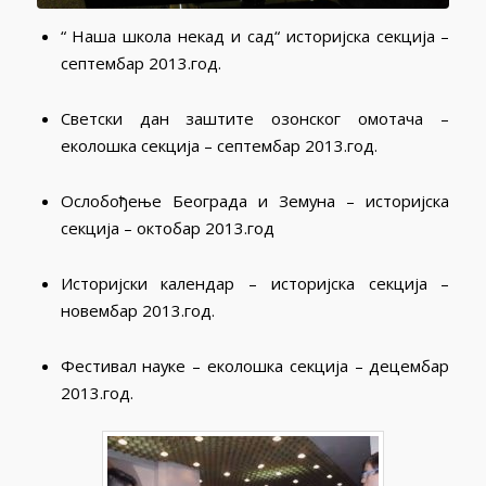
“ Наша школа некад и сад“ историјска секција –
септембар 2013.год.
Светски дан заштите озонског омотача –
еколошка секција – септембар 2013.год.
Ослобођење Београда и Земуна – историјска
секција – октобар 2013.год
Историјски календар – историјска секција –
новембар 2013.год.
Фестивал науке – еколошка секција – децембар
2013.год.