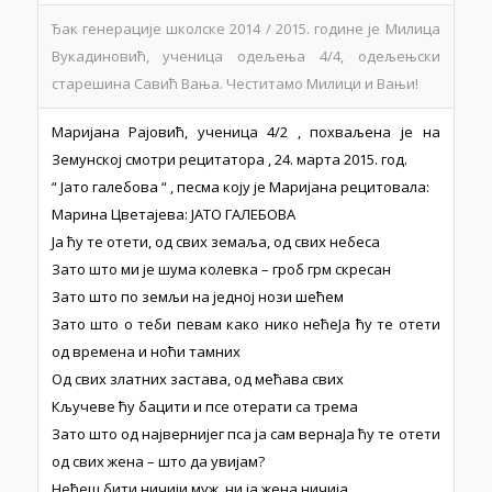
Ђак генерације школске 2014 / 2015. године је Милица
Вукадиновић, ученица одељења 4/4, одељењски
старешина Савић Вања. Честитамо Милици и Вањи!
Маријана Рајовић, ученица 4/2 , похваљена је на
Земунској смотри рецитатора , 24. марта 2015. год.
“ Јато галебова “ , песма коју је Маријана рецитовала:
Марина Цветајева: ЈАТО ГАЛЕБОВА
Ја ћу те отети, од свих земаља, од свих небеса
Зато што ми је шума колевка – гроб грм скресан
Зато што по земљи на једној нози шећем
Зато што о теби певам како нико нећеЈа ћу те отети
од времена и ноћи тамних
Од свих златних застава, од мећава свих
Кључеве ћу бацити и псе отерати са трема
Зато што од највернијег пса ја сам вернаЈа ћу те отети
од свих жена – што да увијам?
Нећеш бити ничији муж, ни ја жена ничија