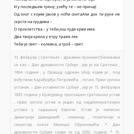
И у последњем трену, узећу те – не причај!
Од оног с којим Јаков у ноћи скитаАли док ти руке не
скрсте на грудима –
О проклетства – у теби још луде крви има:
Два твоја крила у етру траже лек
Теби је свет – колевка, а гроб – свет.
15. фебруар ( Сретење) – државни празникОбележава
се као :- Дан државности Србије , јер је на Сретење ,
1804. године , у Орашцу одржан збор којим је , под
вођством Карађорђа Петровића , почео Први српски
устанак .- Дан уставности Србије , јер је 15. фебруара
1835. године у Крагујевцу проглашен Сретењски устав
, први српски устав и један од најдемократскијих
устава у тадашњој Европи. Устав је написао
Димитрије Давидовић , новинар , политичар и
секретар кнеза Милоша Обреновића .* Дан
државности Србије слави се од 2002. године .* 15.