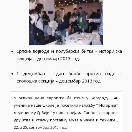
Српске војводе и Колубарска битка – историјска
секција – децембар 2013.год.
1 децембар – дан борбе против сиде –
еколошка секција – децембар 2013.год.
У оквиру Дана европске баштине у Београду , 40
ученика наше школе је посетило изложбу “ Историјат
медицине у Србији “ у просторијама Српског лекарског
друштва и сталну поставку Музеја науке и технике ,
22. и 25. септембра 2015. год.