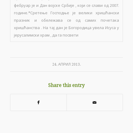
фебруар је и Дан војске Србије , који се слави од 2007.
године.*Сретење Господње је велики хришћански
празник и обележава се од самих почетака
хришћанства . На тај дан је Богородица увела Исуса у
јерусалимски храм , да га посвети
24. АПРИЛ 2013.
Share this entry