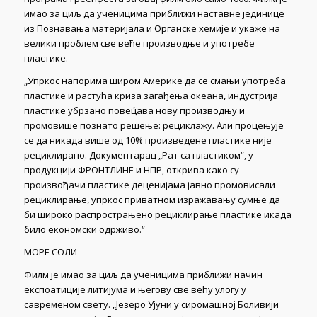
имао за циљ да ученицима приближи наставне јединице
из Познавања материјала и Органске хемије и укаже на
велики проблем све веће производње и употребе
пластике.
„Упркос напорима широм Америке да се смањи употреба
пластике и растућа криза загађења океана, индустрија
пластике убрзано повец́ава нову производњу и
промовише познато решење: рециклажу. Али процењује
се да никада више од 10% произведене пластике није
рециклирано. Документарац „Рат са пластиком“, у
продукцији ФРОНТЛИНЕ и НПР, открива како су
произвођачи пластике деценијама јавно промовисали
рециклирање, упркос приватном изражавању сумње да
би широко распрострањено рециклирање пластике икада
било економски одрживо.“
МОРЕ СОЛИ
Филм је имао за циљ да ученицима приближи начин
експоатиције литијума и његову све већу улогу у
савременом свету. „Језеро Ујуни у сиромашној Боливији