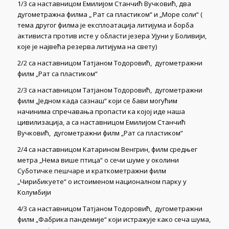
1/3 са наставницом Емилијом Станчић Вучковић, два
дугометражна филма „ Рат са пластиком“ и „Море соли“ (
тема другог филма је експлоатација литијума и борба
активиста против исте у области језера Ујуни у Боливији,
које је највећа резерва литијума на свету)
2/2 са наставницом Татјаном Тодоровић, дугометражни
филм „Рат са пластиком“
2/3 са наставницом Татјаном Тодоровић, дугометражни
филм „Једном када сазнаш“ који се бави могућим
начинима спречавања пропасти ка којој иде наша
цивилизација, а са наставницом Емилијом Станчић
Вучковић, дугометражни филм „Рат са пластиком“
2/4 са наставницом Катарином Венгрин, филм средњег
метра „Нема више птица“ о сечи шуме у околини
Суботичке пешчаре и краткометражни филм
„Чирибикуете“ о истоименом националном парку у
Колумбији
4/3 са наставницом Татјаном Тодоровић, дугометражни
филм „Фабрика пандемије“ који истражује како сеча шума,