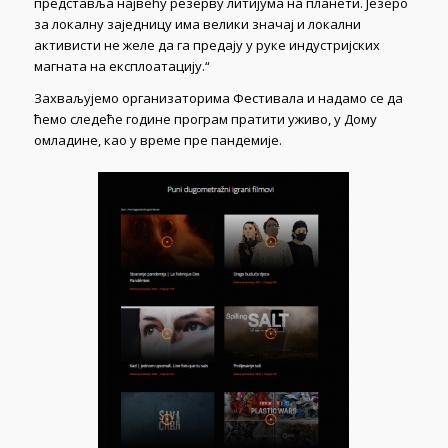
представља највећу резерву литијума на планети. Језеро
за локалну заједницу има велики значај и локални
активисти не желе да га предају у руке индустријских
магната на експлоатацију.“
Захваљујемо организаторима Фестивала и надамо се да
ћемо следеће године програм пратити уживо, у Дому
омладине, као у време пре пандемије.