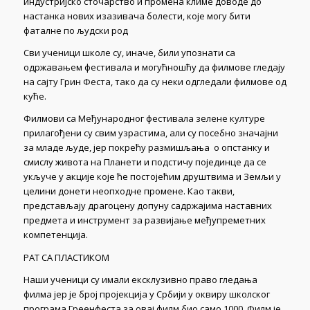
индустријско сточарство и промена климе доводе до
настанка нових изазивача болести, које могу бити
фаталне по људски род
Сви ученици школе су, иначе, били упознати са
одржавањем фестивала и могућношћу да филмове гледају
на сајту Грин Феста, тако да су неки одгледали филмове од
куће.
Филмови са Међународног фестивала зелене културе
прилагођени су свим узрастима, али су посебно значајни
за младе људе, јер покрећу размишљања о опстанку и
смислу живота на Планети и подстичу појединце да се
укључе у акције које ће постојећим друштвима и Земљи у
целини донети неопходне промене. Као такви,
представљају драгоцену допуну садржајима наставних
предмета и инструмент за развијање међупреметних
компетенција.
РАТ СА ПЛАСТИКОМ
Наши ученици су имали ексклузивно право гледања
филма јер је број пројекција у Србији у оквиру школског
програма Греенфеста за овај филм био само 1000. Филм је