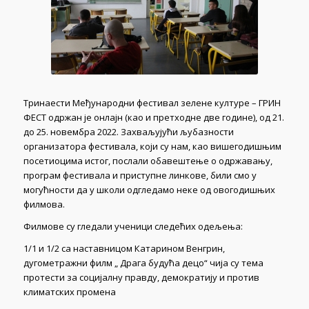
Тринаести Међународни фестивал зелене културе – ГРИН
ФЕСТ одржан је онлајн (као и претходне две године), од 21.
до 25. новембра 2022. Захваљујући љубазности
организатора фестивала, који су нам, као вишегодишњим
посетиоцима истог, послали обавештење о одржавању,
програм фестивала и приступне линкове, били смо у
могућности да у школи одгледамо неке од овогодишњих
филмова.
Филмове су гледали ученици следећих одељења:
1/1 и 1/2 са наставницом Катарином Венгрин,
дугометражни филм „ Драга будућа децо“ чија су тема
протести за социјалну правду, демократију и против
климатских промена