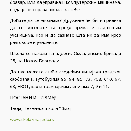
бравар, или да управљаш компјутерским машинама,
онда је ово права школа за тебе.
Дођите да се упознамо! Дружење ће бити прилика
да се упознате са професорима и садашњим
ученицима, као и да сазнате шта их занима кроз
разговоре и учионице.
Школа се налази на адреси, Омладинских бригада
25, на Новом Београду.
До нас можете стићи следећим линијама градског
саобраћаја, аутобусима 95, 94, 85, 73, 708, 610, 67,
68, ЕКО1, као и трамвајским линијама 7, 9 и 11.
ПОСТАНИ И ТИ ЗМАЈ!
Твоја, Техничка школа “ Змај“
www.skolazmaj.edu.rs