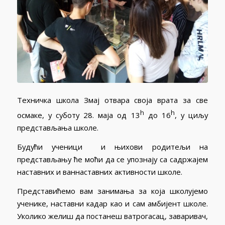
Техничка школа Змај отвара своја врата за све
h
h
осмаке, у суботу 28. маја од 13
до 16
, у циљу
представљања школе.
Будући ученици и њихови родитељи на
представљању ће моћи да се упознају са садржајем
наставних и ваннаставних активности школе.
Представићемо вам занимања за која школујемо
ученике, наставни кадар као и сам амбијент школе.
Уколико желиш да постанеш ватрогасац, заваривач,