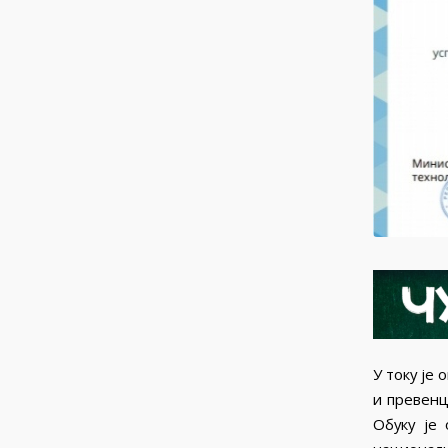
У току је
и превенц
Обуку је 