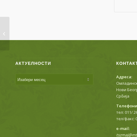
РЕАЛИЗАЦИЈА НАСТАВЕ ОД
19.4.2021
АКТУЕЛНОСТИ
КОНТАК
Адреса:
Омладинск
Нови Беог
Србија
Телефони
тел: 011/ 2
тел/факс: 
е-mail:
tszmaj@mts