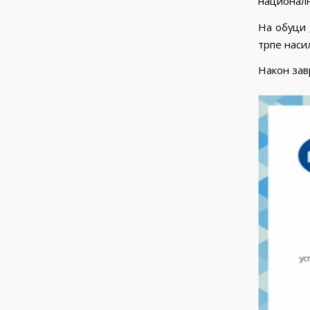
национал
На обуци 
трпе насиљ
Након зав