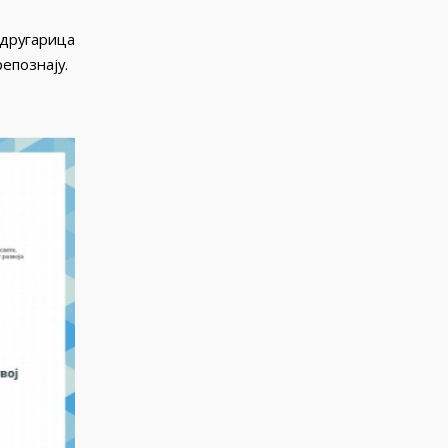
 другарица
репознају.